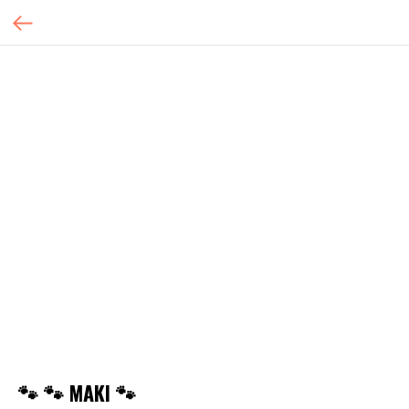
🐾 🐾 MAKI 🐾