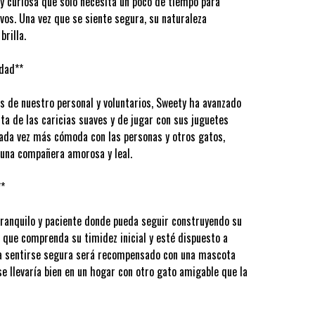
 y curiosa que solo necesita un poco de tiempo para
os. Una vez que se siente segura, su naturaleza
rilla.
idad**
s de nuestro personal y voluntarios, Sweety ha avanzado
ta de las caricias suaves y de jugar con sus juguetes
cada vez más cómoda con las personas y otros gatos,
 una compañera amorosa y leal.
**
ranquilo y paciente donde pueda seguir construyendo su
o que comprenda su timidez inicial y esté dispuesto a
ra sentirse segura será recompensado con una mascota
e llevaría bien en un hogar con otro gato amigable que la